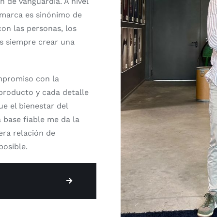
n de vanguardia. A nivel
 marca es sinónimo de
on las personas, los
es siempre crear una
mpromiso con la
producto y cada detalle
ue el bienestar del
a base fiable me da la
era relación de
posible.