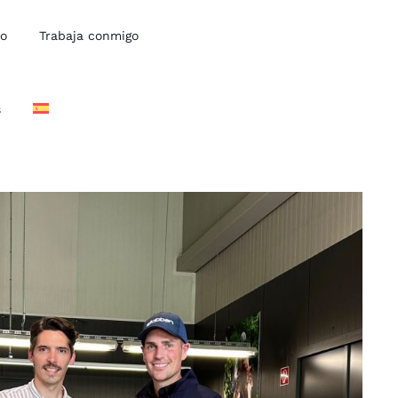
io
Trabaja conmigo
s