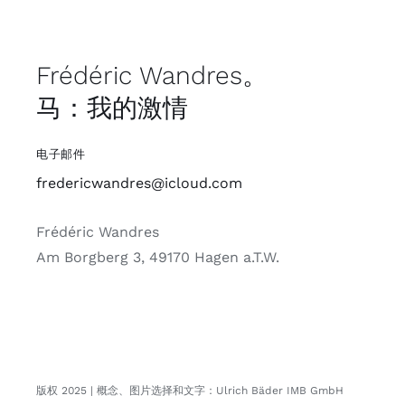
Frédéric Wandres。
马：我的激情
电子邮件
fredericwandres@icloud.com
Frédéric Wandres
Am Borgberg 3, 49170 Hagen a.T.W.
版权 2025 | 概念、图片选择和文字：Ulrich Bäder IMB GmbH